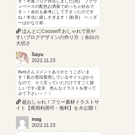
す！早速ブログ拝見しました(照) ブラウ
ンベースの配色お洒落でめっちゃ好みで
す～！余白も参考にして下さったのです
ね！本当に嬉しすぎます！(歓喜) ヘッダ
ーはかなり前...
ほんとにCocoon⁈ おしゃれで見や
すいブログデザインの作り方 ｜余白の
大切さ
Sayu
2022.11.23
Bettiさんコメントありがとうございま
す！私が普段愛用しているサイトばかり
なので、そう言っていただけてすごく嬉
しいです♪是非、色んなイラストを使って
みて下さい～！！
超おしゃれ！フリー素材イラストサ
イト【商用利用可・無料】を大公開！
mag
2022.11.23