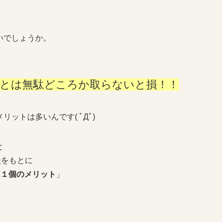
いでしょうか。
ることは無駄どころか取らないと損！！
ットは多いんです( ﾟДﾟ)
と
談をもとに
1１個のメリット
」