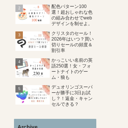
配色パターン100
選！超おしゃれな色
の組み合わせでweb
デザインを制せよ。
クリスタのセール！
2026年はいつ？買い
切りセールの頻度＆
割引率
かっこいい名前の英
語250選！女・フォ
ートナイトのゲー
ム・狼も
デュオリンゴスーパ
ーが勝手に3日お試
し？！返金・キャン
セルできる？
Archive