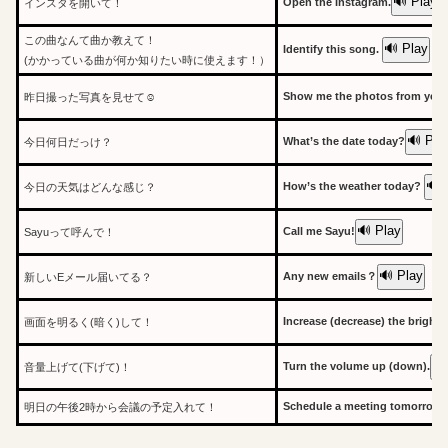
🔊 Play
Open the Instagram.
インスタを開いて！
この曲なんて曲か教えて！
🔊 Play
Identify this song.
(かかっている曲が何か知りたい時に使えます！）
Show me the photos from yest
昨日撮った写真を見せて☺
🔊 Pla
What’s the date today?
今日何日だっけ？
🔊 
How’s the weather today?
今日の天気はどんな感じ？
🔊 Play
Call me Sayu!
Sayuって呼んで！
🔊 Play
Any new emails？
新しいEメール届いてる？
Increase (decrease) the brightn
画面を明るく(暗く)して！
🔊
Turn the volume up (down).
音量上げて(下げて)！
Schedule a meeting tomorrow a
明日の午後2時から会議の予定入れて！