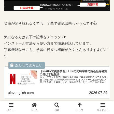
英語が聞き取れなくても、字幕で確認出来ちゃうんです👍
気になる方は以下の記事をチェック♪▼
インストール方法から使い方まで徹底解説しています。
字幕機能以外にも、学習に役立つ機能がたくさんありますよ(´▽｀
*)
【Netflixで英語学習】LLNの同時字幕で英会話を確実
に伸ばす勉強法
ネットフリックスで日本語字幕と英語字幕を同時に表示できる機
能”Language Learning with Netflix”のインストール方法から使い
方までを詳しく解説します。英会話力を上げたい方におすすめの
学習法もご紹介します。
ulovenglish.com
2026.07.29
楽しく映画を見るついでに英語をマスターしちゃいましょう！！
メニュー
ホーム
検索
トップ
サイドバー