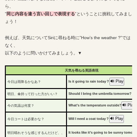
ら、
”
同じ内容を違う言い回しで表現する
”ということに挑戦してみまし
ょう！
例えば、天気についてSiriに尋ねる時に”How’s the weather ?”では
なく、
以下のように問いかけてみましょう。▼
天気を尋ねる英語表現
🔊 Play
Is it going to rain today？
今日は雨降るかなあ？
🔊
Should I bring the umbrella tomorrow?
明日、傘持って行った方がいい？
🔊 Play
What’s the temperature outside?
今の気温は何度？
🔊 Play
Will I need a coat today？
今日コートは必要かな？
It looks like it’s going to be sunny tomorr
明日晴れそうな感じするんだけど、、