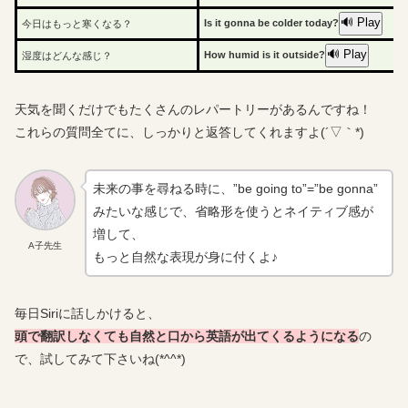
🔊 Play
Is it gonna be colder today?
今日はもっと寒くなる？
🔊 Play
How humid is it outside?
湿度はどんな感じ？
天気を聞くだけでもたくさんのレパートリーがあるんですね！
これらの質問全てに、しっかりと返答してくれますよ(´▽｀*)
未来の事を尋ねる時に、”be going to”=”be gonna”
みたいな感じで、省略形を使うとネイティブ感が
増して、
A子先生
もっと自然な表現が身に付くよ♪
毎日Siriに話しかけると、
頭で翻訳しなくても自然と口から英語が出てくるようになる
の
で、試してみて下さいね(*^^*)