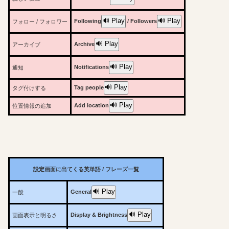
🔊 Play
🔊 Play
Following
/ Followers
フォロー / フォロワー
🔊 Play
Archive
アーカイブ
🔊 Play
Notifications
通知
🔊 Play
Tag people
タグ付けする
🔊 Play
Add location
位置情報の追加
設定画面に出てくる英単語 / フレーズ一覧
🔊 Play
General
一般
🔊 Play
Display & Brightness
画面表示と明るさ