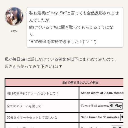
私も最初は”Hey, Siri”と言っても全然反応されませ
んでしたが、
続けているうちに聞き取ってもらえるようにな
Sayu
り、
”R”の発音を習得できました！(´▽｀*)
私が毎日Siriに話しかけている例文を以下にまとめてみたので、
皆さんも使ってみて下さいね♪▼
Siriで使えるおススメ例文
Set an alarm at 7 a.m. tomorrow
明日の朝7時にアラームセットして！
🔊 Play
Turn off all alarms.
全てのアラームを消して！
🔊 
Set a timer for 30 minutes.
30分タイマーをセットしてほしいな