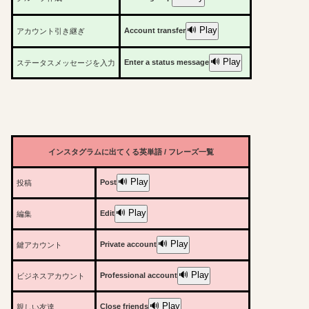
🔊 Play
Account transfer
アカウント引き継ぎ
🔊 Play
Enter a status message
ステータスメッセージを入力
インスタグラムに出てくる英単語 / フレーズ一覧
🔊 Play
Post
投稿
🔊 Play
Edit
編集
🔊 Play
Private account
鍵アカウント
🔊 Play
Professional account
ビジネスアカウント
🔊 Play
Close friends
親しい友達