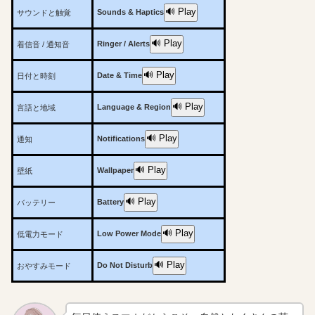
🔊 Play
Sounds & Haptics
サウンドと触覚
🔊 Play
Ringer / Alerts
着信音 / 通知音
🔊 Play
Date & Time
日付と時刻
🔊 Play
Language & Region
言語と地域
🔊 Play
Notifications
通知
🔊 Play
Wallpaper
壁紙
🔊 Play
Battery
バッテリー
🔊 Play
Low Power Mode
低電力モード
🔊 Play
Do Not Disturb
おやすみモード