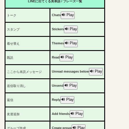
LINEに出てくる英単語 / フレーズ一覧
🔊 Play
Chats
トーク
🔊 Play
Stickers
スタンプ
🔊 Play
Themes
着せ替え
🔊 Play
Read
既読
🔊 Play
Unread messages below
ここから未読メッセージ
🔊 Play
Unsend
送信取り消し
🔊 Play
Reply
返信
🔊 Play
Add friends
友達追加
🔊 Play
Create group
グループ作成