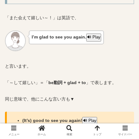
「また会えて嬉しい～！」は英語で、
I’m glad to see you again.
🔊 Play
と言います。
「～して嬉しい」＝「
be動詞 + glad + to
」で表します。
同じ意味で、他にこんな言い方も▼
(It’s) good to see you again!
🔊 Play
(It’s) great to see you again!
🔊 Play
メニュー
ホーム
検索
トップ
サイドバー
(It’s) nice to see you again!